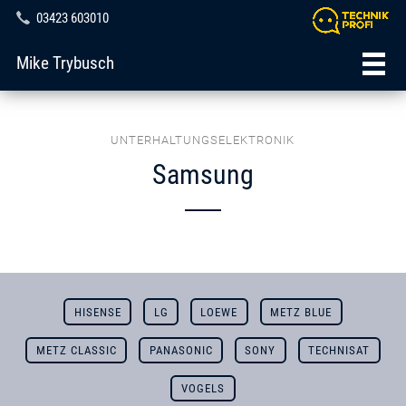
03423 603010
Mike Trybusch
UNTERHALTUNGSELEKTRONIK
Samsung
HISENSE
LG
LOEWE
METZ BLUE
METZ CLASSIC
PANASONIC
SONY
TECHNISAT
VOGELS