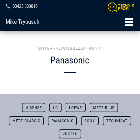
03423 603010
Mike Trybusch
UNTERHALTUNGSELEKTRONIK
Panasonic
HISENSE
LG
LOEWE
METZ BLUE
METZ CLASSIC
PANASONIC
SONY
TECHNISAT
VOGELS